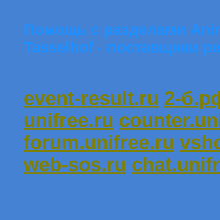
Помощь c разделами Anim
Tasselhof - поставщики 
event-result.ru
2-б.р
unifree.ru
counter.uni
forum.unifree.ru
vsho
web-sos.ru
chat.unif