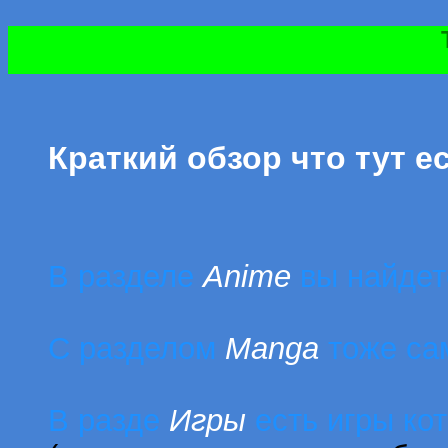
Краткий обзор что тут е
В разделе
Anime
вы найдет
С разделом
Manga
тоже са
В разде
Игры
есть игры ко